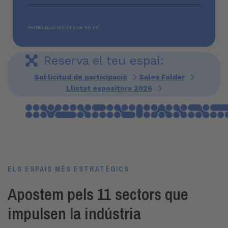
2
Participació mínima de 40 m
.
Reserva el teu espai:
Sol·licitud de participació
Sales Folder
Llistat expositors 2026
ELS ESPAIS MÉS ESTRATÈGICS
Apostem pels 11 sectors que
impulsen la indústria