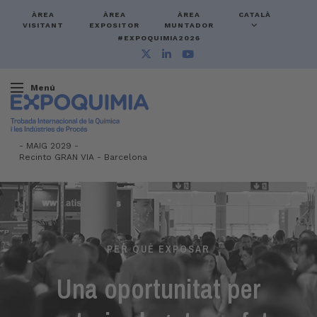
ÀREA
ÀREA
ÀREA
CATALÀ
VISITANT
EXPOSITOR
MUNTADOR
#EXPOQUIMIA2026
Menú
-
MAIG 2029 -
Recinto GRAN VIA
-
Barcelona
PER QUÈ EXPOSAR
Una oportunitat per