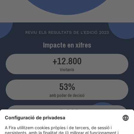
REVIU ELS RESULTATS DE L’EDICIÓ 2023
Impacte en xifres
+
12.800
Visitants
53
%
amb poder de decisió
+
9.600
m² nets d'exposición