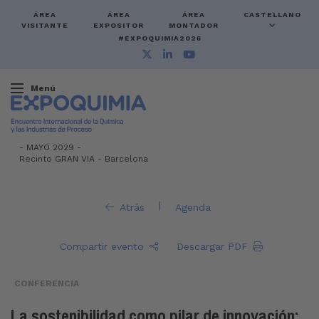
ÁREA
ÁREA
ÁREA
CASTELLANO
VISITANTE
EXPOSITOR
MONTADOR
#EXPOQUIMIA2026
Menú
-
MAYO 2029 -
Recinto GRAN VIA
-
Barcelona
|
Atrás
Agenda
Compartir evento
Descargar PDF
CONFERENCIA
La sostenibilidad como pilar de innovación: