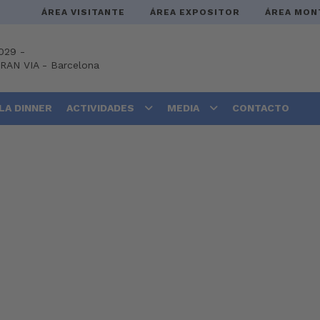
ÁREA VISITANTE
ÁREA EXPOSITOR
ÁREA MON
029 -
GRAN VIA
-
Barcelona
LA DINNER
ACTIVIDADES
MEDIA
CONTACTO