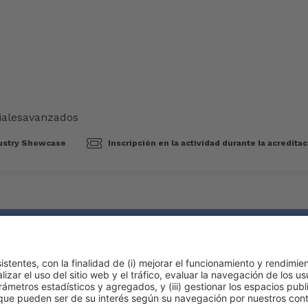
ialesavanzados
ustry Showcase
Inscripción en la actividad durante la acredita