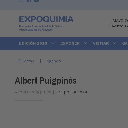
-
MAYO 2
Recinto 
EDICIÓN 2026
EXPONER
VISITAR
GA
|
Atrás
Agenda
Albert Puigpinós
Albert Puigpinós |
Grupo Carinsa