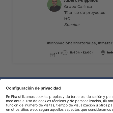
Albert Puigpinós
Grupo Carinsa
Técnico de proyectos
I+D
Speaker
#innovaciónenmateriales
,
#mater
11:40h - 12:00h
Ind
Jue 4
Información general