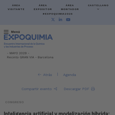
ÁREA
ÁREA
ÁREA
CASTELLANO
VISITANTE
EXPOSITOR
MONTADOR
#EXPOQUIMIA2026
Menú
-
MAYO 2029 -
Recinto GRAN VIA
-
Barcelona
|
Atrás
Agenda
Compartir evento
Descargar PDF
CONGRESO
Inteligencia artificial y modelización híbrida: