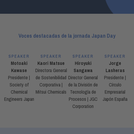
Voces destacadas de la jornada Japan Day
SPEAKER
SPEAKER
SPEAKER
SPEAKER
Motoaki
Kaori Matsue
Hiroyuki
Jorge
Kawase
Directora General
Sangawa
Lasheras
Presidente |
de Sostenibilidad
Director General
Presidente |
Society of
Corporativa |
de la División de
Círculo
Chemical
Mitsui Chemicals
Tecnología de
Empresarial
Engineers Japan
Procesos | JGC
Japón España
Corporation