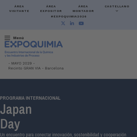
ÁREA
ÁREA
ÁREA
CASTELLANO
VISITANTE
EXPOSITOR
MONTADOR
#EXPOQUIMIA2026
Menú
-
MAYO 2029 -
Recinto GRAN VIA
-
Barcelona
PROGRAMA INTERNACIONAL
Japan
Day
Un encuentro para conectar innovación, sostenibilidad y cooperación