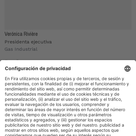
Verónica Rivière
Presidenta ejecutiva
Gas Industrial
España
Organizadores