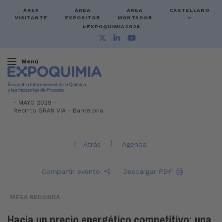
ÁREA
ÁREA
ÁREA
CASTELLANO
VISITANTE
EXPOSITOR
MONTADOR
#EXPOQUIMIA2026
Menú
-
MAYO 2029 -
Recinto GRAN VIA
-
Barcelona
|
Atrás
Agenda
Compartir evento
Descargar PDF
MESA REDONDA
Hacia un precio energético competitivo: una