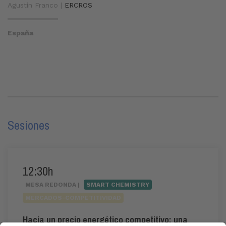
Agustín Franco |
ERCROS
España
Sesiones
12:30h
MESA REDONDA |
SMART CHEMISTRY
MERCADOS-COMPETITIVIDAD
Hacia un precio energético competitivo: una