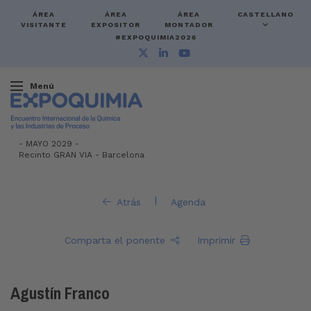
ÁREA
ÁREA
ÁREA
CASTELLANO
VISITANTE
EXPOSITOR
MONTADOR
#EXPOQUIMIA2026
Menú
-
MAYO 2029 -
Recinto GRAN VIA
-
Barcelona
|
Atrás
Agenda
Comparta el ponente
Imprimir
Agustín Franco