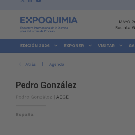
-
MAYO 2
Recinto 
EDICIÓN 2026
EXPONER
VISITAR
GA
|
Atrás
Agenda
Pedro González
Pedro González |
AEGE
España