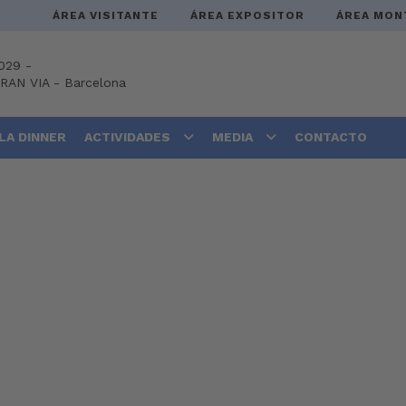
ÁREA VISITANTE
ÁREA EXPOSITOR
ÁREA MON
029 -
GRAN VIA
-
Barcelona
LA DINNER
ACTIVIDADES
MEDIA
CONTACTO