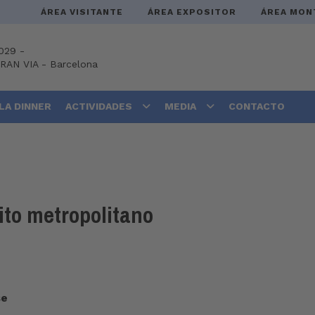
ÁREA VISITANTE
ÁREA EXPOSITOR
ÁREA MON
029 -
GRAN VIA
-
Barcelona
LA DINNER
ACTIVIDADES
MEDIA
CONTACTO
ito metropolitano
se