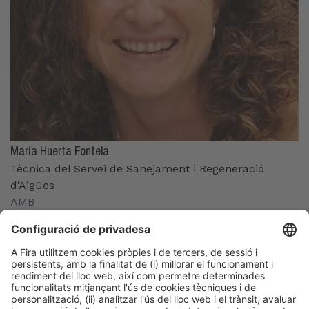
Maria Huerta Fontela
Tècnica del Servei de Sanejament i Regeneració
d'Aigües
AMB
Organitzadors