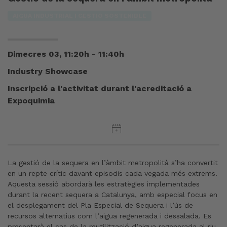
AIGUA INDUSTRIAL I GESTIÓ SOSTENIBLE
Dimecres 03, 11:20h - 11:40h
Industry Showcase
Inscripció a l'activitat durant l'acreditació a
Expoquimia
La gestió de la sequera en l’àmbit metropolità s’ha convertit
en un repte crític davant episodis cada vegada més extrems.
Aquesta sessió abordarà les estratègies implementades
durant la recent sequera a Catalunya, amb especial focus en
el desplegament del Pla Especial de Sequera i l’ús de
recursos alternatius com l’aigua regenerada i dessalada. Es
presentarà el cas de la reutilització d’aigua regenerada al riu