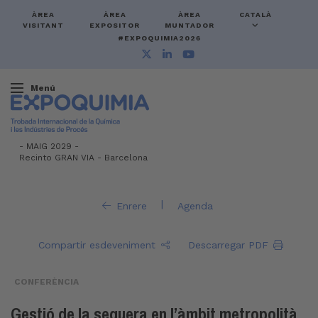
ÀREA
ÀREA
ÀREA
CATALÀ
VISITANT
EXPOSITOR
MUNTADOR
#EXPOQUIMIA2026
Menú
-
MAIG 2029 -
Recinto GRAN VIA
-
Barcelona
|
Enrere
Agenda
Compartir esdeveniment
Descarregar PDF
CONFERÈNCIA
Gestió de la sequera en l’àmbit metropolità