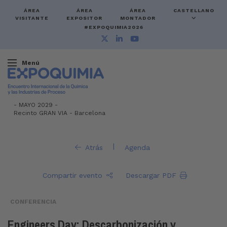
ÁREA
ÁREA
ÁREA
CASTELLANO
VISITANTE
EXPOSITOR
MONTADOR
#EXPOQUIMIA2026
Menú
-
MAYO 2029 -
Recinto GRAN VIA
-
Barcelona
|
Atrás
Agenda
Compartir evento
Descargar PDF
CONFERENCIA
Engineers Day: Descarbonización y