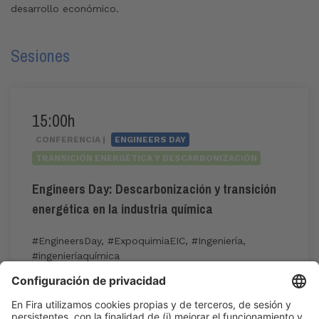
desarrollo económico.
Sesiones
15:00h
CONFERENCIA |
ENGINEERS DAY
TRANSICIÓN ENERGÉTICA Y DESCARBONIZACIÓN
Engineers Day: Descarbonización y transición
energética en la industria química
#EngineersDay
,
#ExpoquimiaEIC
,
#Ingeniería
,
#ingenieríaquímica
15:00h - 17:15h
Jue 4
International Meeting Point