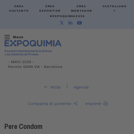
ÁREA
ÁREA
ÁREA
CASTELLANO
VISITANTE
EXPOSITOR
MONTADOR
#EXPOQUIMIA2026
Menú
-
MAYO 2029 -
Recinto GRAN VIA
-
Barcelona
|
Atrás
Agenda
Comparta el ponente
Imprimir
Pere Condom