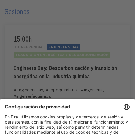
Sesiones
15:00h
CONFERENCIA |
ENGINEERS DAY
TRANSICIÓN ENERGÉTICA Y DESCARBONIZACIÓN
Engineers Day: Descarbonización y transición
energética en la industria química
#EngineersDay
,
#ExpoquimiaEIC
,
#Ingeniería
,
#ingenieríaquímica
15:00h - 17:15h
Jue 4
International Meeting Point
Inscripción en la actividad durante la
acreditación a Expoquimia