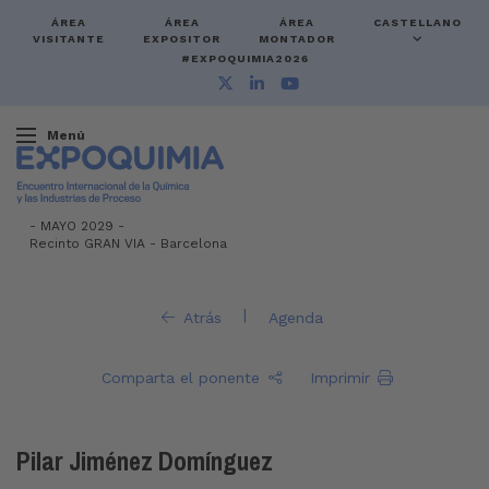
ÁREA
ÁREA
ÁREA
CASTELLANO
VISITANTE
EXPOSITOR
MONTADOR
#EXPOQUIMIA2026
Menú
-
MAYO 2029 -
Recinto GRAN VIA
-
Barcelona
|
Atrás
Agenda
Comparta el ponente
Imprimir
Pilar Jiménez Domínguez