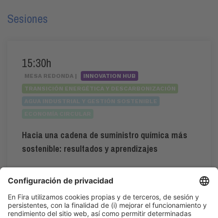
Sesiones
15:30h
MESA REDONDA |
INNOVATION HUB
TRANSICIÓN ENERGÉTICA Y DESCARBONIZACIÓN
AGUA INDUSTRIAL Y GESTIÓN SOSTENIBLE
ECONOMÍA CIRCULAR
Hacia una cadena de suministro química más
sostenible: resultados y aprendizajes
#ESG
,
#sostenibilidad
,
#valorcompartido
15:30h - 16:30h
Mar 2
Innovation Hub Area - Stand Acció