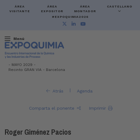
ÁREA
ÁREA
ÁREA
CASTELLANO
VISITANTE
EXPOSITOR
MONTADOR
#EXPOQUIMIA2026
Menú
-
MAYO 2029 -
Recinto GRAN VIA
-
Barcelona
|
Atrás
Agenda
Comparta el ponente
Imprimir
Roger Giménez Pacios