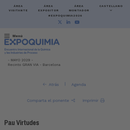
ÁREA
ÁREA
ÁREA
CASTELLANO
VISITANTE
EXPOSITOR
MONTADOR
#EXPOQUIMIA2026
Menú
-
MAYO 2029 -
Recinto GRAN VIA
-
Barcelona
|
Atrás
Agenda
Comparta el ponente
Imprimir
Pau Virtudes