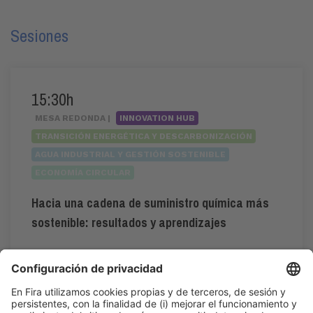
Sesiones
15:30h
MESA REDONDA |
INNOVATION HUB
TRANSICIÓN ENERGÉTICA Y DESCARBONIZACIÓN
AGUA INDUSTRIAL Y GESTIÓN SOSTENIBLE
ECONOMÍA CIRCULAR
Hacia una cadena de suministro química más
sostenible: resultados y aprendizajes
#ESG
,
#sostenibilidad
,
#valorcompartido
15:30h - 16:30h
Mar 2
Innovation Hub Area - Stand Acció