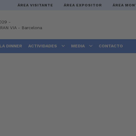
ÁREA VISITANTE
ÁREA EXPOSITOR
ÁREA MON
029 -
GRAN VIA
-
Barcelona
LA DINNER
ACTIVIDADES
MEDIA
CONTACTO