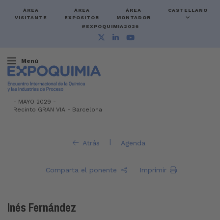
ÁREA
ÁREA
ÁREA
CASTELLANO
VISITANTE
EXPOSITOR
MONTADOR
#EXPOQUIMIA2026
Menú
-
MAYO 2029 -
Recinto GRAN VIA
-
Barcelona
|
Atrás
Agenda
Comparta el ponente
Imprimir
Inés Fernández