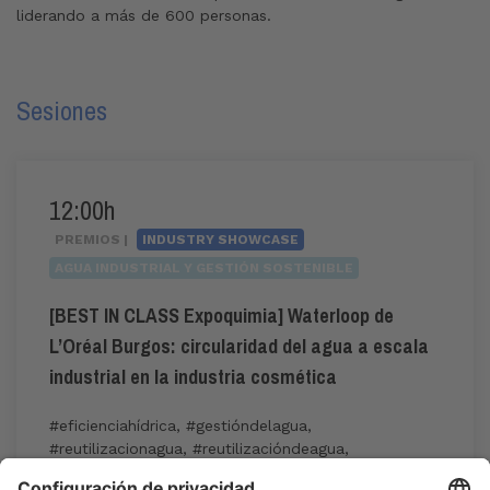
liderando a más de 600 personas.
Sesiones
12:00h
PREMIOS |
INDUSTRY SHOWCASE
AGUA INDUSTRIAL Y GESTIÓN SOSTENIBLE
[BEST IN CLASS Expoquimia] Waterloop de
L’Oréal Burgos: circularidad del agua a escala
industrial en la industria cosmética
#eficienciahídrica
,
#gestióndelagua
,
#reutilizacionagua
,
#reutilizacióndeagua
,
#tratamientodeaguas