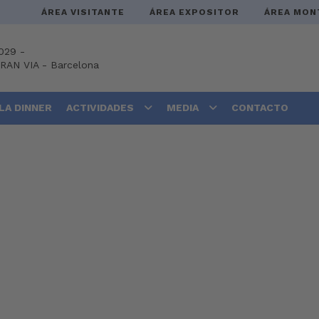
ÁREA VISITANTE
ÁREA EXPOSITOR
ÁREA MON
029 -
GRAN VIA
-
Barcelona
LA DINNER
ACTIVIDADES
MEDIA
CONTACTO