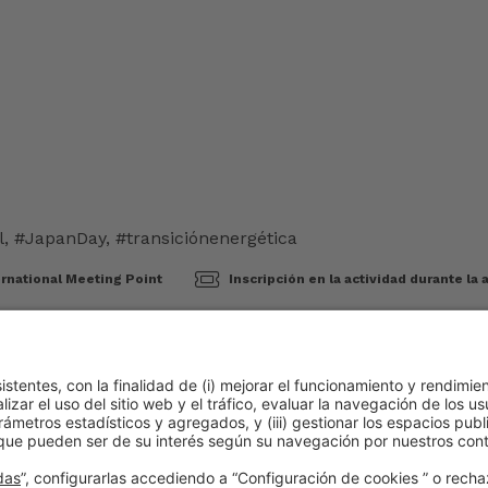
l
,
#JapanDay
,
#transiciónenergética
rnational Meeting Point
Inscripción en la actividad durante la