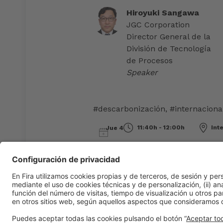
Hiroyuki Sangawa
JGC Corporation
Director General de la
División de Tecnología
de Procesos
Speaker
#descarbonización
,
#internaciona
11:40h - 12:00h
Inte
Jue 4