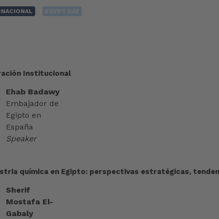
RNACIONAL
EGYPT DAY
ación Institucional
Ehab Badawy
Embajador de
Egipto en
España
Speaker
stria química en Egipto: perspectivas estratégicas, tende
Sherif
Mostafa El-
Gabaly