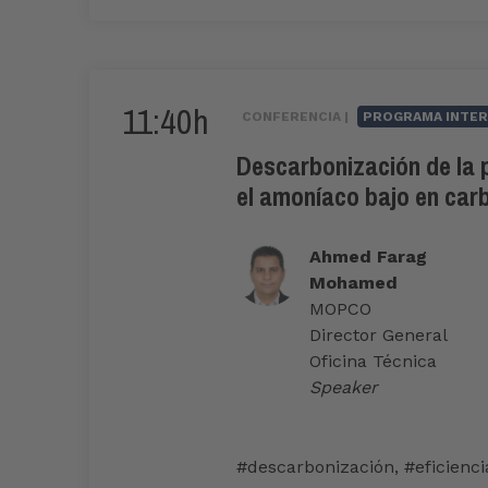
11:40h
CONFERENCIA |
PROGRAMA INTER
Descarbonización de la p
el amoníaco bajo en car
Ahmed Farag
Mohamed
MOPCO
Director General
Oficina Técnica
Speaker
#descarbonización
,
#eficienc