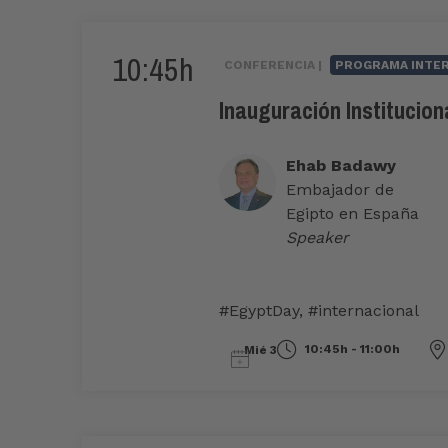
10:45h
CONFERENCIA |
PROGRAMA INTE
Inauguración Institucion
Ehab Badawy
Embajador de
Egipto en España
Speaker
#EgyptDay
,
#internacional
10:45h - 11:00h
Mié 3