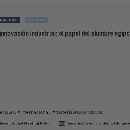
NACIONAL
EGYPT DAY
nnovación industrial: el papel del alumbre egipc
eriales
,
#internacional
,
#materialesavanzados
International Meeting Point
Inscripción en la actividad durant