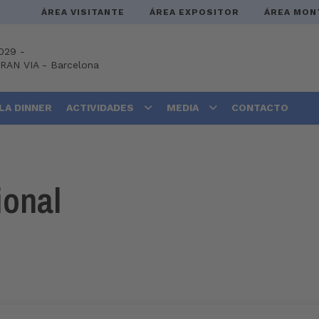
ÁREA VISITANTE
ÁREA EXPOSITOR
ÁREA MON
029 -
GRAN VIA
-
Barcelona
LA DINNER
ACTIVIDADES
MEDIA
CONTACTO
ional