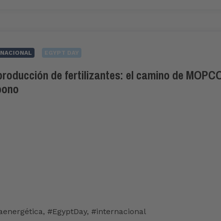
NACIONAL
EGYPT DAY
roducción de fertilizantes: el camino de MOPCO 
bono
iaenergética
,
#EgyptDay
,
#internacional