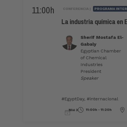
11:00h
CONFERENCIA |
PROGRAMA INTER
La industria química en 
Sherif Mostafa El-
Gabaly
Egyptian Chamber
of Chemical
Industries
President
Speaker
#EgyptDay
,
#internacional
11:00h - 11:20h
Mié 3