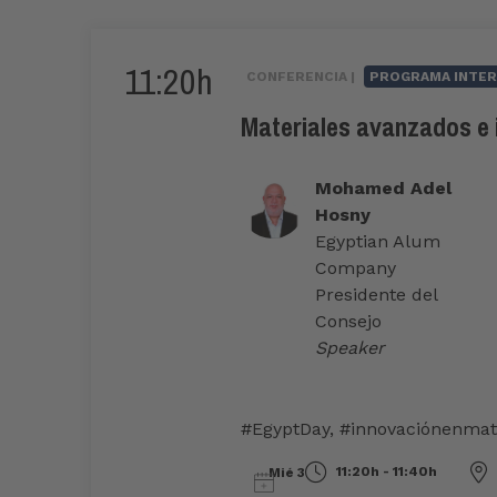
11:20h
CONFERENCIA |
PROGRAMA INTER
Materiales avanzados e i
Mohamed Adel
Hosny
Egyptian Alum
Company
Presidente del
Consejo
Speaker
#EgyptDay
,
#innovaciónenmat
11:20h - 11:40h
Mié 3