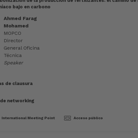
onización de la producción de fertilizantes: el camino de 
níaco bajo en carbono
Ahmed Farag
Mohamed
MOPCO
Director
General Oficina
Técnica
Speaker
as de clausura
 de networking
International Meeting Point
Acceso público