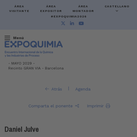
ÁREA
ÁREA
ÁREA
CASTELLANO
VISITANTE
EXPOSITOR
MONTADOR
#EXPOQUIMIA2026
Menú
-
MAYO 2029 -
Recinto GRAN VIA
-
Barcelona
|
Atrás
Agenda
Comparta el ponente
Imprimir
Daniel Julve