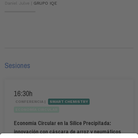
Daniel Julve |
GRUPO IQE
Sesiones
16:30h
CONFERENCIA |
SMART CHEMISTRY
ECONOMÍA CIRCULAR
Economía Circular en la Sílice Precipitada:
innovación con cáscara de arroz y neumáticos