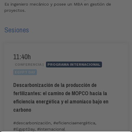
Es ingeniero mecánico y posee un MBA en gestión de
proyectos.
Sesiones
11:40h
CONFERENCIA |
PROGRAMA INTERNACIONAL
EGYPT DAY
Descarbonización de la producción de
fertilizantes: el camino de MOPCO hacia la
eficiencia energética y el amoníaco bajo en
carbono
#descarbonización
,
#eficienciaenergética
,
#EgyptDay
,
#internacional