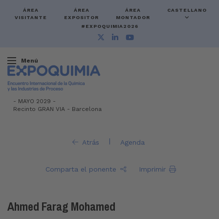
ÁREA
ÁREA
ÁREA
CASTELLANO
VISITANTE
EXPOSITOR
MONTADOR
#EXPOQUIMIA2026
Menú
-
MAYO 2029 -
Recinto GRAN VIA
-
Barcelona
|
Atrás
Agenda
Comparta el ponente
Imprimir
Ahmed Farag Mohamed