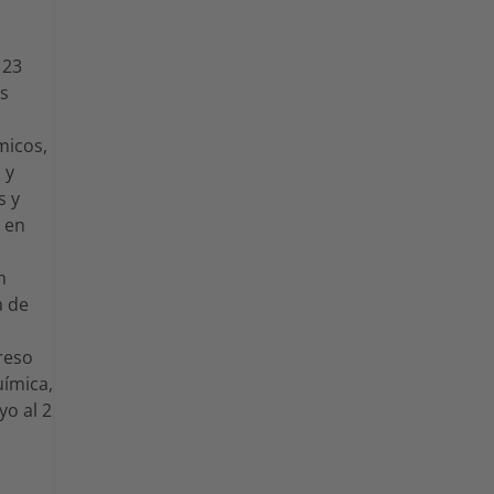
 23
es
micos,
 y
s y
o en
n
a de
reso
uímica,
yo al 2