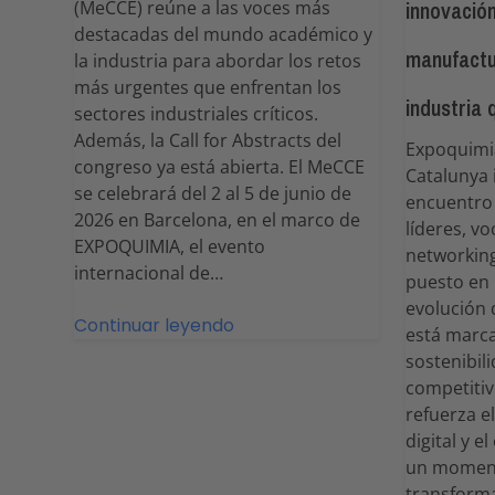
(MeCCE) reúne a las voces más
innovación
destacadas del mundo académico y
manufactu
la industria para abordar los retos
más urgentes que enfrentan los
industria
sectores industriales críticos.
Además, la Call for Abstracts del
Expoquimia
congreso ya está abierta. El MeCCE
Catalunya 
se celebrará del 2 al 5 de junio de
encuentro
2026 en Barcelona, ​​en el marco de
líderes, v
EXPOQUIMIA, el evento
networking
internacional de…
puesto en 
evolución 
Continuar leyendo
está marca
sostenibili
competitiv
refuerza e
digital y 
un moment
transforma