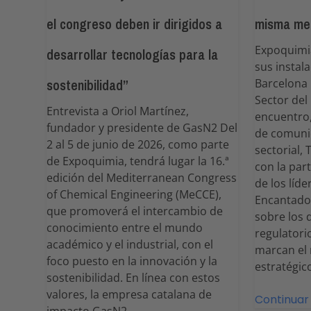
el congreso deben ir dirigidos a
misma me
Expoquimi
desarrollar tecnologías para la
sus instal
sostenibilidad”
Barcelona 
Sector del
Entrevista a Oriol Martínez,
encuentro,
fundador y presidente de GasN2 Del
de comunic
2 al 5 de junio de 2026, como parte
sectorial,
de Expoquimia, tendrá lugar la 16.ª
con la par
edición del Mediterranean Congress
de los líde
of Chemical Engineering (MeCCE),
Encantados
que promoverá el intercambio de
sobre los 
conocimiento entre el mundo
regulatori
académico y el industrial, con el
marcan el
foco puesto en la innovación y la
estratégi
sostenibilidad. En línea con estos
valores, la empresa catalana de
Continuar