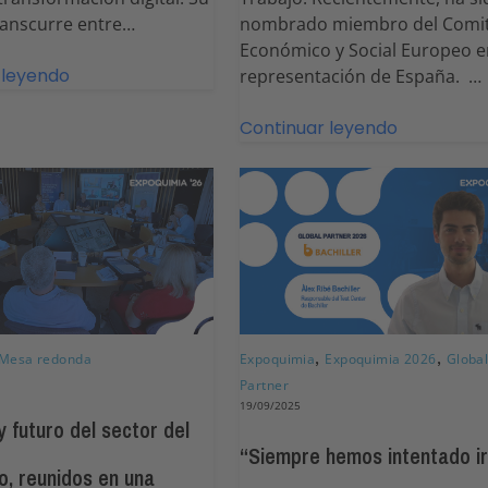
transcurre entre…
nombrado miembro del Comi
Económico y Social Europeo e
 leyendo
representación de España. …
Continuar leyendo
,
,
Mesa redonda
Expoquimia
Expoquimia 2026
Globa
Partner
19/09/2025
 futuro del sector del
“Siempre hemos intentado i
o, reunidos en una