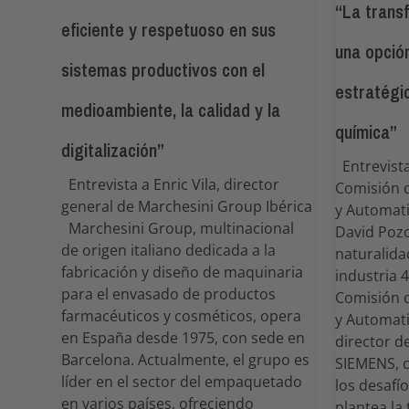
“La transf
eficiente y respetuoso en sus
una opció
sistemas productivos con el
estratégic
medioambiente, la calidad y la
química”
digitalización”
Entrevista
Entrevista a Enric Vila, director
Comisión d
general de Marchesini Group Ibérica
y Automat
Marchesini Group, multinacional
David Poz
de origen italiano dedicada a la
naturalida
fabricación y diseño de maquinaria
industria 4
para el envasado de productos
Comisión d
farmacéuticos y cosméticos, opera
y Automat
en España desde 1975, con sede en
director d
Barcelona. Actualmente, el grupo es
SIEMENS, 
líder en el sector del empaquetado
los desafí
en varios países, ofreciendo
plantea la