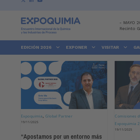
-
MAYO 2
Recinto 
EDICIÓN 2026
EXPONER
VISITAR
GA
,
Expoquimia
Global Partner
Comisiones d
19/11/2025
Expoquimia 
19/11/2025
“Apostamos por un entorno más