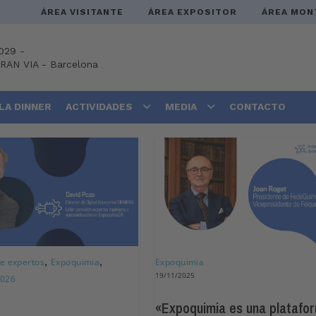
ÁREA VISITANTE
ÁREA EXPOSITOR
ÁREA MON
029 -
GRAN VIA
-
Barcelona
LA DINNER
ACTIVIDADES
MEDIA
CONTACTO
,
,
e expertos
Expoquimia
Expoquimia
19/11/2025
2026
«Expoquimia es una platafo