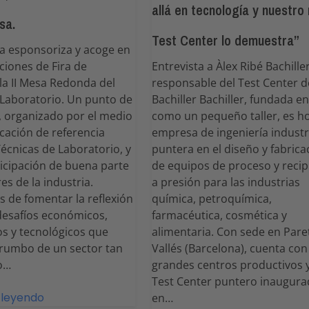
allá en tecnología y nuestro
sa.
Test Center lo demuestra”
a esponsoriza y acoge en
aciones de Fira de
Entrevista a Àlex Ribé Bachiller
la II Mesa Redonda del
responsable del Test Center d
 Laboratorio. Un punto de
Bachiller Bachiller, fundada e
 organizado por el medio
como un pequeño taller, es h
ación de referencia
empresa de ingeniería industr
 Técnicas de Laboratorio, y
puntera en el diseño y fabrica
ticipación de buena parte
de equipos de proceso y recip
res de la industria.
a presión para las industrias
 de fomentar la reflexión
química, petroquímica,
desafíos económicos,
farmacéutica, cosmética y
os y tecnológicos que
alimentaria. Con sede en Pare
 rumbo de un sector tan
Vallés (Barcelona), cuenta con
co…
grandes centros productivos 
Test Center puntero inaugur
 leyendo
en…