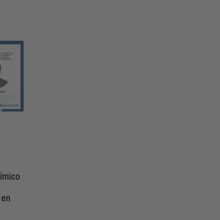
uímico
 en