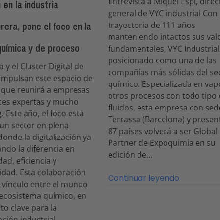
Entrevista a Miquel Espí, direc
 en la industria
general de VYC industrial Con
rera, pone el foco en la
trayectoria de 111 años
manteniendo intactos sus val
 química y de proceso
fundamentales, VYC Industrial
posicionado como una de las
 y el Cluster Digital de
compañías más sólidas del se
impulsan este espacio de
químico. Especializada en vap
 que reunirá a empresas
otros procesos con todo tipo
oces expertas y mucho
fluidos, esta empresa con sed
. Este año, el foco está
Terrassa (Barcelona) y presen
un sector en plena
87 países volverá a ser Global
donde la digitalización ya
Partner de Expoquimia en su
ndo la diferencia en
edición de…
dad, eficiencia y
idad. Esta colaboración
Continuar leyendo
l vínculo entre el mundo
el ecosistema químico, en
o clave para la
ción industrial.