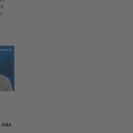
té
n
l
r más