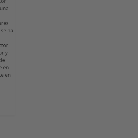
tor
 una
ores
 se ha
ctor
or y
 de
e en
te en