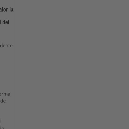
lor la
d del
idente
Forma
 de
l
do