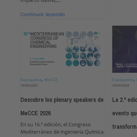
impacto GasN2,…
Continuar leyendo
,
,
Expoquimia
MeCCE
Expoquimia
19/09/2025
18/09/2025
Descubre los plenary speakers de
La 2.ª edi
MeCCE 2026
evento qu
En su 16.ª edición, el Congreso
transforma
Mediterráneo de Ingeniería Química