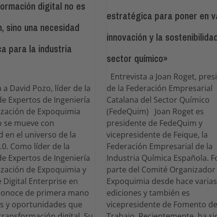
ormación digital no es
estratégica para poner en va
n, sino una necesidad
innovación y la sostenibilida
a para la industria
sector químico»
Entrevista a Joan Roget, pres
 a David Pozo, líder de la
de la Federación Empresarial
e Expertos de Ingeniería
Catalana del Sector Químico
ización de Expoquimia
(FedeQuim) Joan Roget es
o se mueve con
presidente de FedeQuim y
d en el universo de la
vicepresidente de Feique, la
.0. Como líder de la
Federación Empresarial de la
e Expertos de Ingeniería
Industria Química Española. 
ización de Expoquimia y
parte del Comité Organizador
e Digital Enterprise en
Expoquimia desde hace varias
conoce de primera mano
ediciones y también es
os y oportunidades que
vicepresidente de Fomento de
 transformación digital. Su
Trabajo. Recientemente, ha si