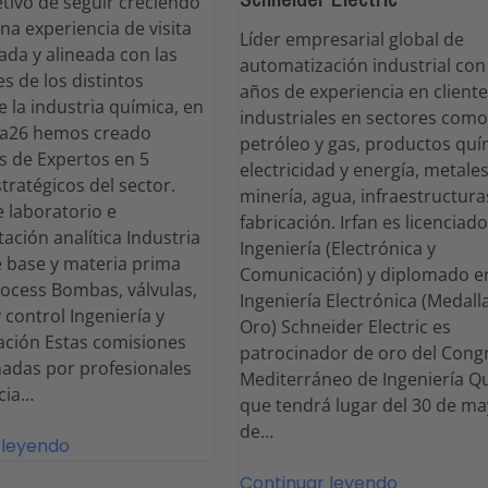
etivo de seguir creciendo
una experiencia de visita
Líder empresarial global de
ada y alineada con las
automatización industrial con
s de los distintos
años de experiencia en client
e la industria química, en
industriales en sectores como
a26 hemos creado
petróleo y gas, productos quí
s de Expertos en 5
electricidad y energía, metales
tratégicos del sector.
minería, agua, infraestructura
e laboratorio e
fabricación. Irfan es licenciad
ación analítica Industria
Ingeniería (Electrónica y
 base y materia prima
Comunicación) y diplomado e
ocess Bombas, válvulas,
Ingeniería Electrónica (Medall
 control Ingeniería y
Oro) Schneider Electric es
ación Estas comisiones
patrocinador de oro del Cong
adas por profesionales
Mediterráneo de Ingeniería Q
cia…
que tendrá lugar del 30 de ma
de…
 leyendo
Continuar leyendo