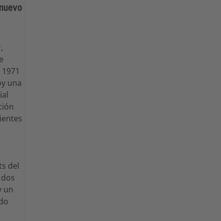
 nuevo
,
e
n 1971
oy una
ial
ción
ientes
ts del
 dos
y un
ado