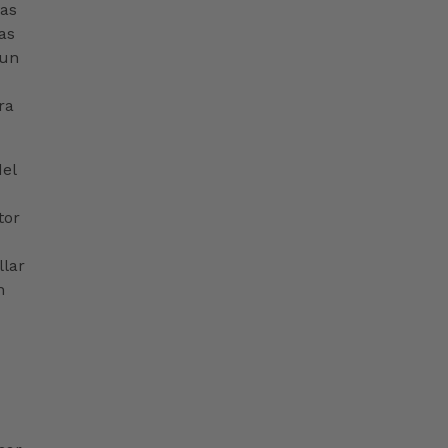
vas
as
 un
ra
del
tor
llar
n