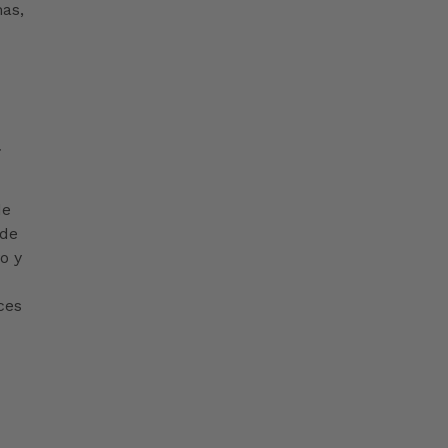
mas,
a
de
 de
vo y
ces