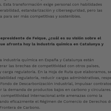
s. Esta transformación exige personal con habilidades
perabilidad, estandarización y ciberseguridad, pero las
 para ser más competitivas y sostenibles.
presidente de Feique, ¿cuál es su visión sobre el
 que afronta hoy la industria química en Catalunya y
la industria química en España y Catalunya están
rar las brechas de competitividad con otros países,
y carga regulatoria. En la Hoja de Ruta que elaboramos, s
bilidad regulatoria, reducir cargas administrativas, resp
n Fondo de Descarbonización Industrial, impulsar contrato
ar la demanda de productos bajos en carbono y circulares
 competitividad internacional ante amenazas como la
inando eficazmente el Régimen de Comercio de Derechos d
Frontera de Carbono.