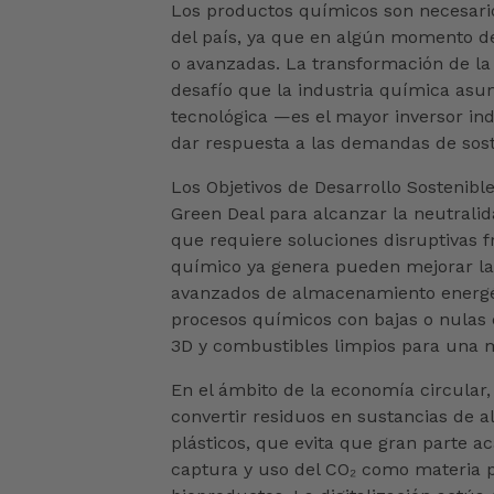
Los productos químicos son necesario
del país, ya que en algún momento de
o avanzadas. La transformación de l
desafío que la industria química as
tecnológica —es el mayor inversor ind
dar respuesta a las demandas de sost
Los Objetivos de Desarrollo Sostenibl
Green Deal para alcanzar la neutrali
que requiere soluciones disruptivas f
químico ya genera pueden mejorar la 
avanzados de almacenamiento energét
procesos químicos con bajas o nulas 
3D y combustibles limpios para una m
En el ámbito de la economía circular,
convertir residuos en sustancias de a
plásticos, que evita que gran parte a
captura y uso del CO₂ como materia p