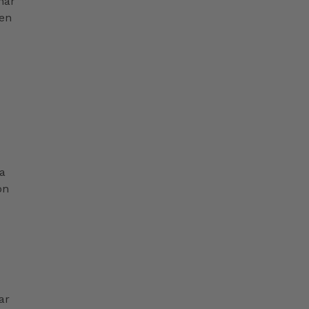
nar
 en
ra
ón
ar