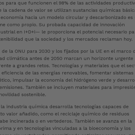
s para que funcionen el 98% de las actividades producti
 la cadena de valor se utilizan sustancias químicas básic
a economía hacia un modelo circular y descarbonizado es
ume como propio. Su probada capacidad de innovación
ustrial en I+D+i— le proporciona el potencial necesario pa
enibilidad que la sociedad y los mercados reclaman hoy.
e de la ONU para 2030 y los fijados por la UE en el marco 
dad climática antes de 2050 marcan un horizonte urgente
rente a grandes retos. Tecnologías y materiales que el sec
eficiencia de las energías renovables, fomentar sistemas
ico, impulsar la economía del hidrógeno verde y desarro
emisiones. También se incluyen materiales para impresió
ovilidad sostenible.
 la industria química desarrolla tecnologías capaces de
lto valor añadido, como el reciclaje químico de residuos
cabe incinerada o en vertederos. También se avanza en la
rima y en tecnologías vinculadas a la bioeconomía y los