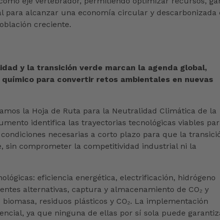
 como eje vertebrador, permitiendo optimizar recursos, ga
ial para alcanzar una economía circular y descarbonizada
blación creciente.
idad y la transición verde marcan la agenda global,
 químico para convertir retos ambientales en nuevas
mos la Hoja de Ruta para la Neutralidad Climática de la
mento identifica las trayectorias tecnológicas viables pa
s condiciones necesarias a corto plazo para que la transici
, sin comprometer la competitividad industrial ni la
ológicas: eficiencia energética, electrificación, hidrógeno
fuentes alternativas, captura y almacenamiento de CO₂ y
 biomasa, residuos plásticos y CO₂. La implementación
ncial, ya que ninguna de ellas por sí sola puede garantiz