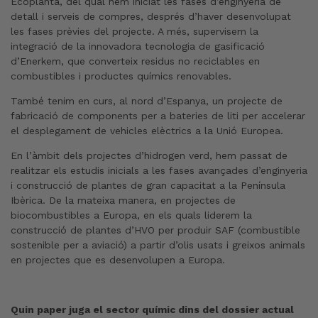
Ecoplanta, del qual hem iniciat les fases d’enginyeria de
detall i serveis de compres, després d’haver desenvolupat
les fases prèvies del projecte. A més, supervisem la
integració de la innovadora tecnologia de gasificació
d’Enerkem, que converteix residus no reciclables en
combustibles i productes químics renovables.
També tenim en curs, al nord d’Espanya, un projecte de
fabricació de components per a bateries de liti per accelerar
el desplegament de vehicles elèctrics a la Unió Europea.
En l’àmbit dels projectes d’hidrogen verd, hem passat de
realitzar els estudis inicials a les fases avançades d’enginyeria
i construcció de plantes de gran capacitat a la Península
Ibèrica. De la mateixa manera, en projectes de
biocombustibles a Europa, en els quals liderem la
construcció de plantes d’HVO per produir SAF (combustible
sostenible per a aviació) a partir d’olis usats i greixos animals
en projectes que es desenvolupen a Europa.
Quin paper juga el sector químic dins del dossier actual