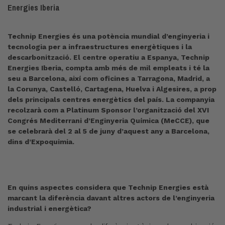
Energies Iberia
Technip Energies és una potència mundial d’enginyeria i
tecnologia per a infraestructures energètiques i la
descarbonització. El centre operatiu a Espanya, Technip
Energies Iberia, compta amb més de mil empleats i té la
seu a Barcelona, així com oficines a Tarragona, Madrid, a
la Corunya, Castelló, Cartagena, Huelva i Algesires, a prop
dels principals centres energètics del país. La companyia
recolzarà com a Platinum Sponsor l’organització del XVI
Congrés Mediterrani d’Enginyeria Química (MeCCE), que
se celebrarà del 2 al 5 de juny d’aquest any a Barcelona,
dins d’Expoquimia.
En quins aspectes considera que Technip Energies està
marcant la diferència davant altres actors de l’enginyeria
industrial i energètica?