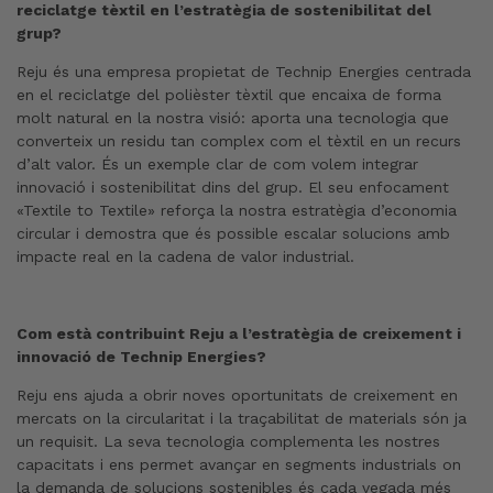
reciclatge tèxtil en l’estratègia de sostenibilitat del
grup?
Reju és una empresa propietat de Technip Energies centrada
en el reciclatge del polièster tèxtil que encaixa de forma
molt natural en la nostra visió: aporta una tecnologia que
converteix un residu tan complex com el tèxtil en un recurs
d’alt valor. És un exemple clar de com volem integrar
innovació i sostenibilitat dins del grup. El seu enfocament
«Textile to Textile» reforça la nostra estratègia d’economia
circular i demostra que és possible escalar solucions amb
impacte real en la cadena de valor industrial.
Com està contribuint Reju a l’estratègia de creixement i
innovació de Technip Energies?
Reju ens ajuda a obrir noves oportunitats de creixement en
mercats on la circularitat i la traçabilitat de materials són ja
un requisit. La seva tecnologia complementa les nostres
capacitats i ens permet avançar en segments industrials on
la demanda de solucions sostenibles és cada vegada més