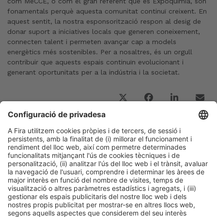
com MeCCE, o com el gran referent que és Expoquimia, són
fonamentals perquè aquesta comunitat continuï creixent. En
aquest sentit, la nostra esponsorització respon al desig de
donar suport a iniciatives locals que generen coneixement,
connecten talent i permeten avançar cap a models
energètics més sostenibles. Per a nosaltres, és un orgull
contribuir que aquests espais continuïn evolucionant i
generant oportunitats per a la indústria i la societat.
Post Anterior
“El repte no és només complir la normativa, sinó
fer-ho amb eficiència i coherència”
Següent Post
“En un entorn incert, Expoquimia esdevé
imprescindible per a la indústria farmacèutica”