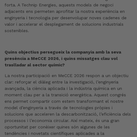
forta. A Technip Energies, aquests models de negoci
adjacents ens permeten aprofitar la nostra experiència en
enginyeria i tecnologia per desenvolupar noves cadenes de
valor i accelerar el desplegament de solucions industrials
sostenibles.
Quins objectius persegueix la companyia amb la seva
presència a MeCCE 2026, i quins missatges clau vol
traslladar al sector químic?
La nostra participació en MeCCE 2026 respon a un objectiu
clar: reforçar el diàleg entre la investigació, l’enginyeria
avançada, la ciència aplicada i la indústria química en un
moment clau per a la transició energètica. Aquest congrés
ens permet compartir com estem transformant el nostre
model d’enginyeria a través de tecnologies pròpies i
solucions que acceleren la descarbonització, l’eficiència dels
processos i l’economia circular. Així mateix, és una gran
oportunitat per conèixer quines són algunes de les
tendències i novetats científiques aplicades a la