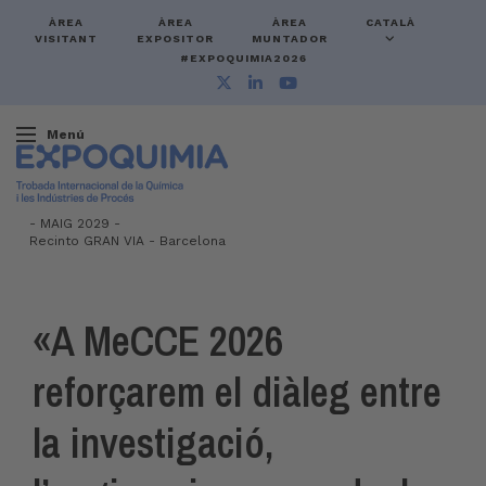
ÀREA
ÀREA
ÀREA
CATALÀ
VISITANT
EXPOSITOR
MUNTADOR
#EXPOQUIMIA2026
Menú
-
MAIG 2029 -
Recinto GRAN VIA
-
Barcelona
«A MeCCE 2026
reforçarem el diàleg entre
la investigació,