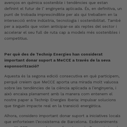
avenços en química sostenible i tendències que estan
definint el futur de l’ enginyeria aplicada. És, en definitiva, un
punt de trobada imprescindible per als qui treballem en la
intersecció entre indústria, tecnologia i sostenibilitat. També
per a aquells que volen anticipar-se als reptes del sector i
accelerar el seu full de ruta cap a models més sostenibles i
competitius.
Per què des de Technip Energies han considerat
important donar suport a MeCCE a través de la seva
esponsorització?
Aquesta és la segona edició consecutiva en què participem,
perquè creiem que MeCCE aporta una mirada molt valuosa
sobre les tendències de la ciència aplicada a l’enginyeria, i
això encaixa plenament amb la manera com entenem el
nostre paper a Technip Energies Iberia: impulsar solucions
que tinguin impacte real en la transició energètica.
Alhora, considero important donar suport a iniciatives locals
que enforteixen l’ecosistema de Barcelona. Esdeveniments