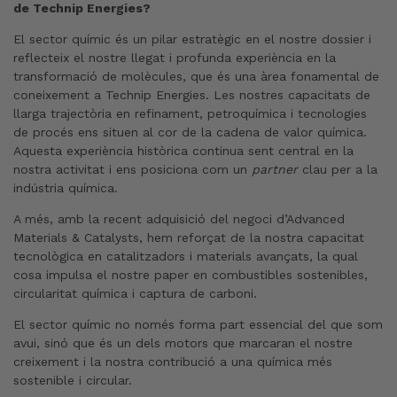
de Technip Energies?
El sector químic és un pilar estratègic en el nostre dossier i
reflecteix el nostre llegat i profunda experiència en la
transformació de molècules, que és una àrea fonamental de
coneixement a Technip Energies. Les nostres capacitats de
llarga trajectòria en refinament, petroquímica i tecnologies
de procés ens situen al cor de la cadena de valor química.
Aquesta experiència històrica continua sent central en la
nostra activitat i ens posiciona com un
partner
clau per a la
indústria química.
A més, amb la recent adquisició del negoci d’Advanced
Materials & Catalysts, hem reforçat de la nostra capacitat
tecnològica en catalitzadors i materials avançats, la qual
cosa impulsa el nostre paper en combustibles sostenibles,
circularitat química i captura de carboni.
El sector químic no només forma part essencial del que som
avui, sinó que és un dels motors que marcaran el nostre
creixement i la nostra contribució a una química més
sostenible i circular.