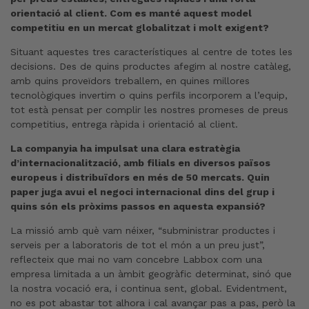
orientació al client. Com es manté aquest model
competitiu en un mercat globalitzat i molt exigent?
Situant aquestes tres característiques al centre de totes les
decisions. Des de quins productes afegim al nostre catàleg,
amb quins proveïdors treballem, en quines millores
tecnològiques invertim o quins perfils incorporem a l’equip,
tot està pensat per complir les nostres promeses de preus
competitius, entrega ràpida i orientació al client.
La companyia ha impulsat una clara estratègia
d’internacionalització, amb filials en diversos països
europeus i distribuïdors en més de 50 mercats. Quin
paper juga avui el negoci internacional dins del grup i
quins són els pròxims passos en aquesta expansió?
La missió amb què vam néixer, “subministrar productes i
serveis per a laboratoris de tot el món a un preu just”,
reflecteix que mai no vam concebre Labbox com una
empresa limitada a un àmbit geogràfic determinat, sinó que
la nostra vocació era, i continua sent, global. Evidentment,
no es pot abastar tot alhora i cal avançar pas a pas, però la