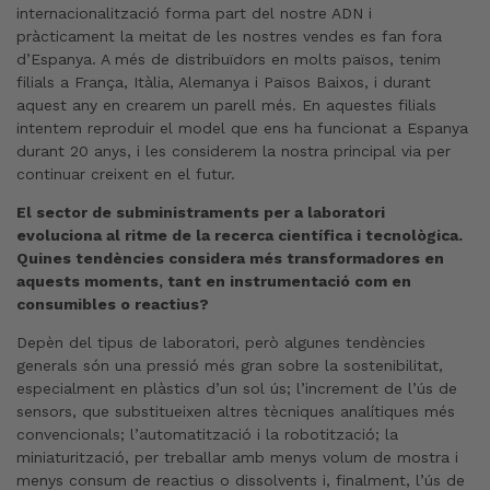
internacionalització forma part del nostre ADN i
pràcticament la meitat de les nostres vendes es fan fora
d’Espanya. A més de distribuïdors en molts països, tenim
filials a França, Itàlia, Alemanya i Països Baixos, i durant
aquest any en crearem un parell més. En aquestes filials
intentem reproduir el model que ens ha funcionat a Espanya
durant 20 anys, i les considerem la nostra principal via per
continuar creixent en el futur.
El sector de subministraments per a laboratori
evoluciona al ritme de la recerca científica i tecnològica.
Quines tendències considera més transformadores en
aquests moments, tant en instrumentació com en
consumibles o reactius?
Depèn del tipus de laboratori, però algunes tendències
generals són una pressió més gran sobre la sostenibilitat,
especialment en plàstics d’un sol ús; l’increment de l’ús de
sensors, que substitueixen altres tècniques analítiques més
convencionals; l’automatització i la robotització; la
miniaturització, per treballar amb menys volum de mostra i
menys consum de reactius o dissolvents i, finalment, l’ús de