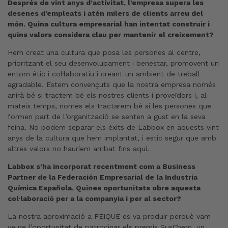
Després de vint anys d’activitat, l’empresa supera les
desenes d’empleats i atén milers de clients arreu del
món. Quina cultura empresarial han intentat construir i
quins valors considera clau per mantenir el creixement?
Hem creat una cultura que posa les persones al centre,
prioritzant el seu desenvolupament i benestar, promovent un
entorn ètic i col·laboratiu i creant un ambient de treball
agradable. Estem convençuts que la nostra empresa només
anirà bé si tractem bé els nostres clients i proveïdors i, al
mateix temps, només els tractarem bé si les persones que
formen part de l’organització se senten a gust en la seva
feina. No podem separar els èxits de Labbox en aquests vint
anys de la cultura que hem implantat, i estic segur que amb
altres valors no hauríem arribat fins aquí.
Labbox s’ha incorporat recentment com a Business
Partner de la Federación Empresarial de la Industria
Química Española. Quines oportunitats obre aquesta
col·laboració per a la companyia i per al sector?
La nostra aproximació a FEIQUE es va produir perquè vam
veure l’oportunitat de patrocinar els premis SusChem, un