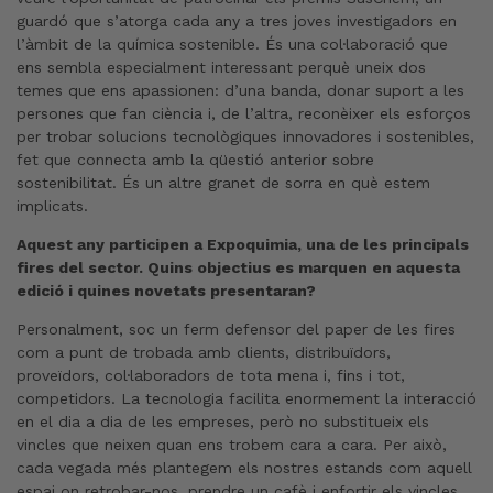
guardó que s’atorga cada any a tres joves investigadors en
l’àmbit de la química sostenible. És una col·laboració que
ens sembla especialment interessant perquè uneix dos
temes que ens apassionen: d’una banda, donar suport a les
persones que fan ciència i, de l’altra, reconèixer els esforços
per trobar solucions tecnològiques innovadores i sostenibles,
fet que connecta amb la qüestió anterior sobre
sostenibilitat. És un altre granet de sorra en què estem
implicats.
Aquest any participen a Expoquimia, una de les principals
fires del sector. Quins objectius es marquen en aquesta
edició i quines novetats presentaran?
Personalment, soc un ferm defensor del paper de les fires
com a punt de trobada amb clients, distribuïdors,
proveïdors, col·laboradors de tota mena i, fins i tot,
competidors. La tecnologia facilita enormement la interacció
en el dia a dia de les empreses, però no substitueix els
vincles que neixen quan ens trobem cara a cara. Per això,
cada vegada més plantegem els nostres estands com aquell
espai on retrobar-nos, prendre un cafè i enfortir els vincles