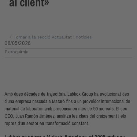
al client»
Tornar a la secció Actualitat i notícies
08/05/2026
Expoquimia
Amb dues dècades de trajectòria, Labbox Group ha evolucionat des
d’una empresa nascuda a Mataró fins a un proveïdor internacional de
material de laboratori amb presència en més de 50 mercats. El seu
CEO, Juan Ramón Jiménez, analitza les claus del creixement i els
reptes d’un sector en transformació constant.
Labbox va néixer a Mataró, Barcelona, el 2005 amb una