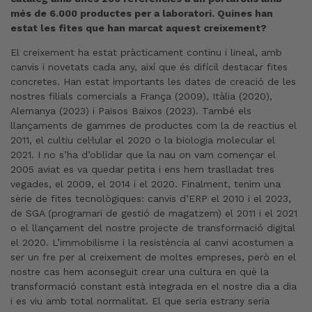
més de 6.000 productes per a laboratori. Quines han
estat les fites que han marcat aquest creixement?
El creixement ha estat pràcticament continu i lineal, amb
canvis i novetats cada any, així que és difícil destacar fites
concretes. Han estat importants les dates de creació de les
nostres filials comercials a França (2009), Itàlia (2020),
Alemanya (2023) i Països Baixos (2023). També els
llançaments de gammes de productes com la de reactius el
2011, el cultiu cel·lular el 2020 o la biologia molecular el
2021. I no s’ha d’oblidar que la nau on vam començar el
2005 aviat es va quedar petita i ens hem traslladat tres
vegades, el 2009, el 2014 i el 2020. Finalment, tenim una
sèrie de fites tecnològiques: canvis d’ERP el 2010 i el 2023,
de SGA (programari de gestió de magatzem) el 2011 i el 2021
o el llançament del nostre projecte de transformació digital
el 2020. L’immobilisme i la resistència al canvi acostumen a
ser un fre per al creixement de moltes empreses, però en el
nostre cas hem aconseguit crear una cultura en què la
transformació constant està integrada en el nostre dia a dia
i es viu amb total normalitat. El que seria estrany seria