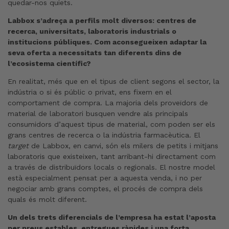
quedar-nos quiets.
Labbox s’adreça a perfils molt diversos: centres de
recerca, universitats, laboratoris industrials o
institucions públiques. Com aconsegueixen adaptar la
seva oferta a necessitats tan diferents dins de
l’ecosistema científic?
En realitat, més que en el tipus de client segons el sector, la
indústria o si és públic o privat, ens fixem en el
comportament de compra. La majoria dels proveïdors de
material de laboratori busquen vendre als principals
consumidors d’aquest tipus de material, com poden ser els
grans centres de recerca o la indústria farmacèutica. El
target
de Labbox, en canvi, són els milers de petits i mitjans
laboratoris que existeixen, tant arribant-hi directament com
a través de distribuïdors locals o regionals. El nostre model
està especialment pensat per a aquesta venda, i no per
negociar amb grans comptes, el procés de compra dels
quals és molt diferent.
Un dels trets diferencials de l’empresa ha estat l’aposta
per preus estables, entregues ràpides i una forta