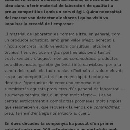
idea clara: oferir material de laboratori de qualitat a
preus competitius i amb un servei àgil. Quina necessitat
del mercat van detectar aleshores i quina visió va
impulsar la creació de l’empresa?
El material de laboratori es comercialitza, en general, com
un producte sofisticat, amb gran valor afegit, adreçat a
nínxols concrets i amb venedors consultius i altament
tècnics. I és cert que en gran part és així, però també
existeixen dins d’aquest món les
commodities
, productes
poc diferenciats, gairebé genèrics i intercanviables, per a la
venda dels quals els factors clau d’èxit són el volum elevat,
els preus competitius i el lliurament ràpid. Labbox va
detectar l’oportunitat de crear una empresa que
subministrés aquests productes d’ús general de laboratori —
els menys tècnics dins d’un món molt tècnic—, i es va
centrar estrictament a complir tres promeses molt simples
que resumeixen el que requereix la venda de
commodities
:
preu, termini d’entrega i orientació al client.
En dues dècades la companyia ha passat d’un primer
catàleg amb unes 200 referències a un portafolis amb