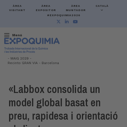
ÀREA
ÀREA
ÀREA
CATALÀ
VISITANT
EXPOSITOR
MUNTADOR
#EXPOQUIMIA2026
Menú
-
MAIG 2029 -
Recinto GRAN VIA
-
Barcelona
«Labbox consolida un
model global basat en
preu, rapidesa i orientació