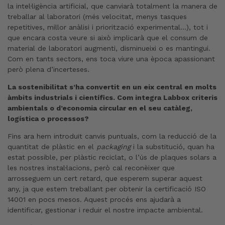
la intel·ligència artificial, que canviarà totalment la manera de
treballar al laboratori (més velocitat, menys tasques
repetitives, millor anàlisi i priorització experimental…), tot i
que encara costa veure si això implicarà que el consum de
material de laboratori augmenti, disminueixi o es mantingui.
Com en tants sectors, ens toca viure una època apassionant
però plena d’incerteses.
La sostenibilitat s’ha convertit en un eix central en molts
àmbits industrials i científics. Com integra Labbox criteris
ambientals o d’economia circular en el seu catàleg,
logística o processos?
Fins ara hem introduït canvis puntuals, com la reducció de la
quantitat de plàstic en el
packaging
i la substitució, quan ha
estat possible, per plàstic reciclat, o l’ús de plaques solars a
les nostres instal·lacions, però cal reconèixer que
arrosseguem un cert retard, que esperem superar aquest
any, ja que estem treballant per obtenir la certificació ISO
14001 en pocs mesos. Aquest procés ens ajudarà a
identificar, gestionar i reduir el nostre impacte ambiental.