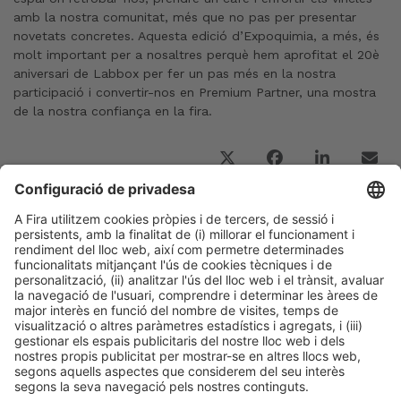
amb la nostra comunitat, més que no pas per presentar
novetats concretes. Aquesta edició d’Expoquimia, a més, és
molt important per a nosaltres perquè hem aprofitat el 20è
aniversari de Labbox per fer un pas més en la nostra
participació i convertir-nos en Premium Partner, una mostra
de la nostra confiança en la fira.
Post Anterior
La química reforça el seu paper com a eix de la
reindustrialització europea
Següent Post
«Expoquimia ens permet connectar amb actors
industrials i tecnòlegs en un mateix espai»