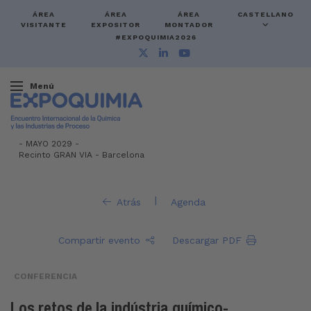
ÁREA
ÁREA
ÁREA
CASTELLANO
VISITANTE
EXPOSITOR
MONTADOR
#EXPOQUIMIA2026
Menú
-
MAYO 2029 -
Recinto GRAN VIA
-
Barcelona
|
Atrás
Agenda
Compartir evento
Descargar PDF
CONFERENCIA
Los retos de la indústria químico-