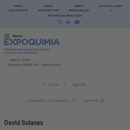
ÁREA
ÁREA
ÁREA
CASTELLANO
VISITANTE
EXPOSITOR
MONTADOR
#EXPOQUIMIA2026
Menú
-
MAYO 2029 -
Recinto GRAN VIA
-
Barcelona
|
Atrás
Agenda
Comparta el ponente
Imprimir
David Solanes