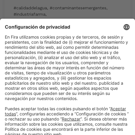
#calidaddelagua
,
#contaminantesemergentes
,
#industriafarma
,
#responsabilitatampliadadelproductor
15:30h - 18:30h
Jue 4
Área de Prensa: Auditorio
Previa inscripción al congreso
Leer más