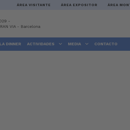
ÁREA VISITANTE
ÁREA EXPOSITOR
ÁREA MON
029 -
GRAN VIA
-
Barcelona
LA DINNER
ACTIVIDADES
MEDIA
CONTACTO