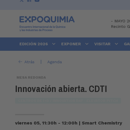
-
MAYO 2
Recinto 
EDICIÓN 2026
EXPONER
VISITAR
GA
|
Atrás
Agenda
MESA REDONDA
Innovación abierta. CDTI
CENTROS DE I+D / INNOVATION DAY - ELEVATOR PITCH
viernes 05, 11:30h - 12:00h
|
Smart Chemistry