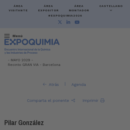
ÁREA
ÁREA
ÁREA
CASTELLANO
VISITANTE
EXPOSITOR
MONTADOR
#EXPOQUIMIA2026
Menú
-
MAYO 2029 -
Recinto GRAN VIA
-
Barcelona
|
Atrás
Agenda
Comparta el ponente
Imprimir
Pilar González