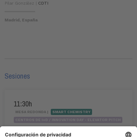
Pilar González |
CDTI
Madrid, España
Sesiones
11:30h
MESA REDONDA |
SMART CHEMISTRY
CENTROS DE I+D / INNOVATION DAY - ELEVATOR PITCH
Innovación abierta. CDTI