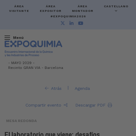
ÁREA
ÁREA
ÁREA
CASTELLANO
VISITANTE
EXPOSITOR
MONTADOR
#EXPOQUIMIA2026
Menú
-
MAYO 2029 -
Recinto GRAN VIA
-
Barcelona
|
Atrás
Agenda
Compartir evento
Descargar PDF
MESA REDONDA
El laboratorio que viene: desafíos,