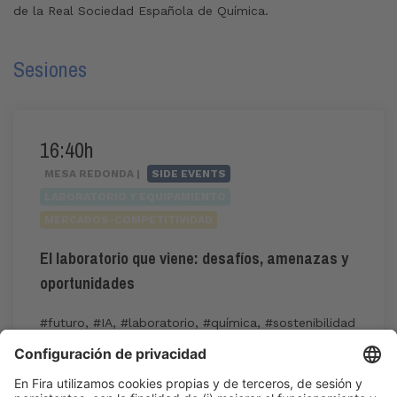
de la Real Sociedad Española de Química.
Sesiones
16:40h
MESA REDONDA |
SIDE EVENTS
LABORATORIO Y EQUIPAMIENTO
MERCADOS-COMPETITIVIDAD
El laboratorio que viene: desafíos, amenazas y
oportunidades
#futuro
,
#IA
,
#laboratorio
,
#química
,
#sostenibilidad
16:40h - 17:40h
Mar 2
Industry Showcase