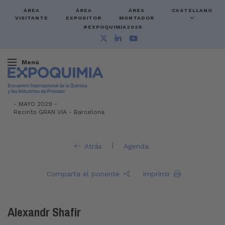
ÁREA
ÁREA
ÁREA
CASTELLANO
VISITANTE
EXPOSITOR
MONTADOR
#EXPOQUIMIA2026
Menú
-
MAYO 2029 -
Recinto GRAN VIA
-
Barcelona
|
Atrás
Agenda
Comparta el ponente
Imprimir
Alexandr Shafir