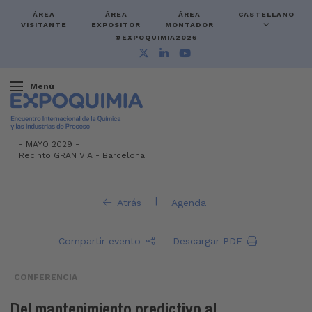
ÁREA
ÁREA
ÁREA
CASTELLANO
VISITANTE
EXPOSITOR
MONTADOR
#EXPOQUIMIA2026
Menú
-
MAYO 2029 -
Recinto GRAN VIA
-
Barcelona
|
Atrás
Agenda
Compartir evento
Descargar PDF
CONFERENCIA
Del mantenimiento predictivo al