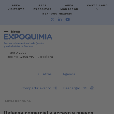
ÁREA
ÁREA
ÁREA
CASTELLANO
VISITANTE
EXPOSITOR
MONTADOR
#EXPOQUIMIA2026
Menú
-
MAYO 2029 -
Recinto GRAN VIA
-
Barcelona
|
Atrás
Agenda
Compartir evento
Descargar PDF
MESA REDONDA
Defensa comercial y acceso a nuevos