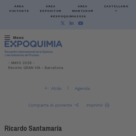
ÁREA
ÁREA
ÁREA
CASTELLANO
VISITANTE
EXPOSITOR
MONTADOR
#EXPOQUIMIA2026
Menú
-
MAYO 2029 -
Recinto GRAN VIA
-
Barcelona
|
Atrás
Agenda
Comparta el ponente
Imprimir
Ricardo Santamaría