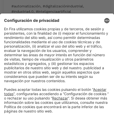
#automatización
,
#digitalizaciónindustrial
,
#industria4.0
,
#inteligenciaartificial
15:30h - 17:00h
Jue 4
Industry Showcase
Inscripción en la actividad durante la
acreditación a Expoquimia
Leer más