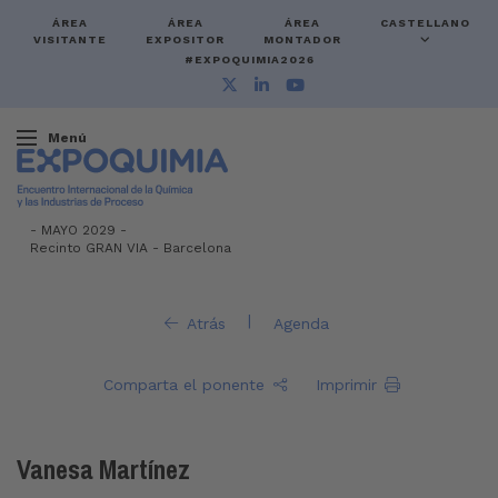
ÁREA
ÁREA
ÁREA
CASTELLANO
VISITANTE
EXPOSITOR
MONTADOR
#EXPOQUIMIA2026
Menú
-
MAYO 2029 -
Recinto GRAN VIA
-
Barcelona
|
Atrás
Agenda
Comparta el ponente
Imprimir
Vanesa Martínez