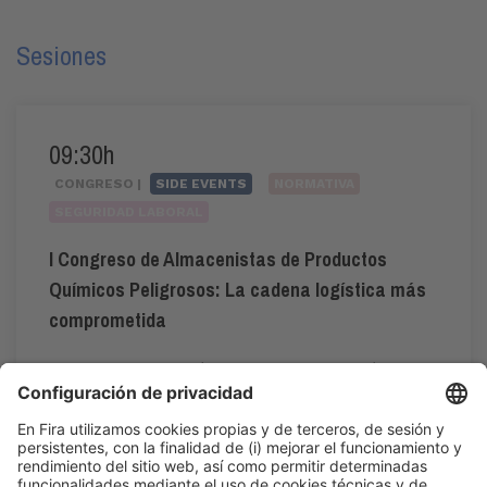
Sesiones
09:30h
CONGRESO |
SIDE EVENTS
NORMATIVA
SEGURIDAD LABORAL
I Congreso de Almacenistas de Productos
Químicos Peligrosos: La cadena logística más
comprometida
#ADR
,
#APQ
,
#GestiónDeRiesgos
,
#riesgoquímico
,
#SegurosIndustriales
,
#sostenibilidad
09:30h - 13:00h
CC1. ROOM 1.1
Vie 5
Acceso público