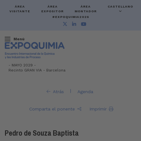
ÁREA
ÁREA
ÁREA
CASTELLANO
VISITANTE
EXPOSITOR
MONTADOR
#EXPOQUIMIA2026
Menú
-
MAYO 2029 -
Recinto GRAN VIA
-
Barcelona
|
Atrás
Agenda
Comparta el ponente
Imprimir
Pedro de Souza Baptista