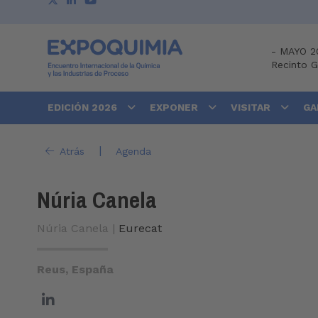
-
MAYO 2
Recinto 
EDICIÓN 2026
EXPONER
VISITAR
GA
|
Atrás
Agenda
Núria Canela
Núria Canela |
Eurecat
Reus, España