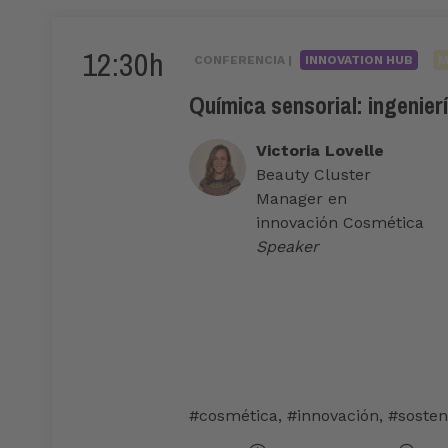
12:30h
CONFERENCIA |
INNOVATION HUB
M
Química sensorial: ingenier
Victoria Lovelle
Beauty Cluster
Manager en
innovación Cosmética
Speaker
#cosmética
,
#innovación
,
#sosten