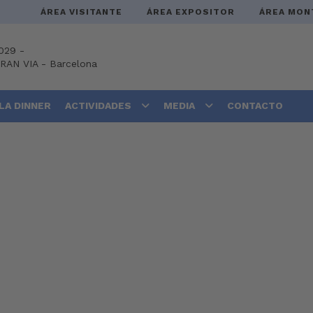
ÁREA VISITANTE
ÁREA EXPOSITOR
ÁREA MON
029 -
GRAN VIA
-
Barcelona
LA DINNER
ACTIVIDADES
MEDIA
CONTACTO