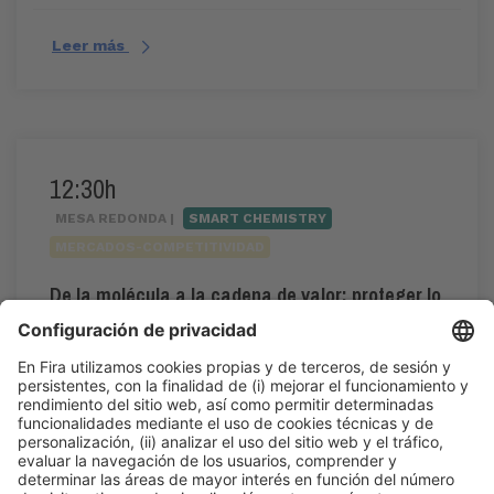
Leer más
12:30h
MESA REDONDA |
SMART CHEMISTRY
MERCADOS-COMPETITIVIDAD
De la molécula a la cadena de valor: proteger lo
esencial y ganar competitividad
12:30h - 14:00h
Smart Chemistry
Jue 4
Acceso público
Leer más