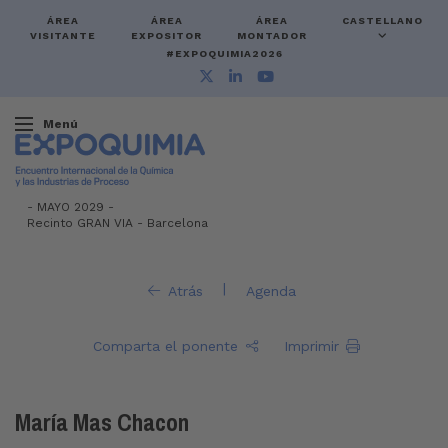
ÁREA
ÁREA
ÁREA
CASTELLANO
VISITANTE
EXPOSITOR
MONTADOR
#EXPOQUIMIA2026
Menú
-
MAYO 2029 -
Recinto GRAN VIA
-
Barcelona
|
Atrás
Agenda
Comparta el ponente
Imprimir
María Mas Chacon