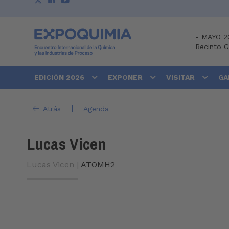
-
MAYO 2
Recinto 
EDICIÓN 2026
EXPONER
VISITAR
GA
|
Atrás
Agenda
Lucas Vicen
Lucas Vicen |
ATOMH2