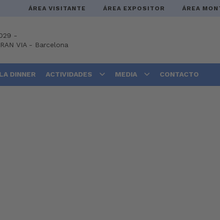
ÁREA VISITANTE
ÁREA EXPOSITOR
ÁREA MON
029 -
GRAN VIA
-
Barcelona
LA DINNER
ACTIVIDADES
MEDIA
CONTACTO