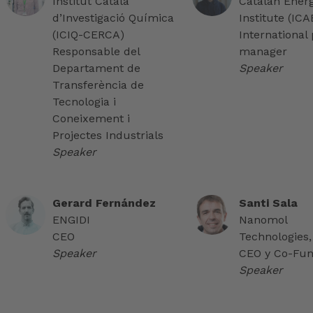
Institut Català
Catalan Ener
d’Investigació Química
Institute (IC
(ICIQ-CERCA)
International 
Responsable del
manager
Departament de
Speaker
Transferència de
Tecnologia i
Coneixement i
Projectes Industrials
Speaker
Gerard Fernández
Santi Sala
ENGIDI
Nanomol
CEO
Technologies,
Speaker
CEO y Co-Fu
Speaker