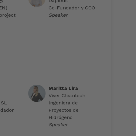
gy
Dapibus
AEN)
Co-Fundador y COO
project
Speaker
Maritta Lira
Viver Cleantech
 SL
Ingeniera de
ndador
Proyectos de
Hidrógeno
Speaker