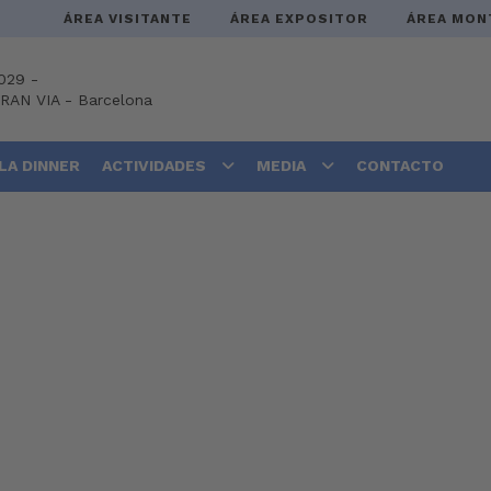
ÁREA VISITANTE
ÁREA EXPOSITOR
ÁREA MON
029 -
GRAN VIA
-
Barcelona
LA DINNER
ACTIVIDADES
MEDIA
CONTACTO