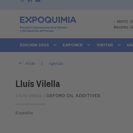
-
MAYO 2
Recinto 
EDICIÓN 2026
EXPONER
VISITAR
GA
|
Atrás
Agenda
Lluís Vilella
Lluís Vilella |
OXFORD OIL ADDITIVES
España