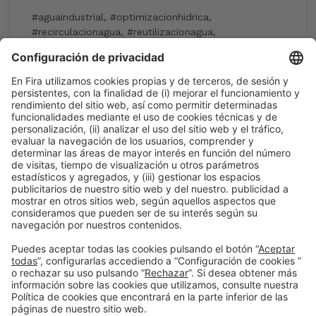
#aguaindustrial
,
#optimizacionhidrica
,
#recirculacionagua
,
#reutilizacionagua
,
#sostenibilidadhidrica
15:30h - 17:30h
Industry Showcase
Mié 3
Inscripción en la actividad durante la
acreditación a Expoquimia
Leer más