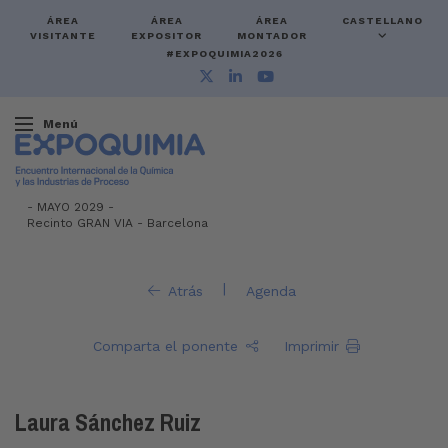
ÁREA
ÁREA
ÁREA
CASTELLANO
VISITANTE
EXPOSITOR
MONTADOR
#EXPOQUIMIA2026
Menú
-
MAYO 2029 -
Recinto GRAN VIA
-
Barcelona
|
Atrás
Agenda
Comparta el ponente
Imprimir
Laura Sánchez Ruiz