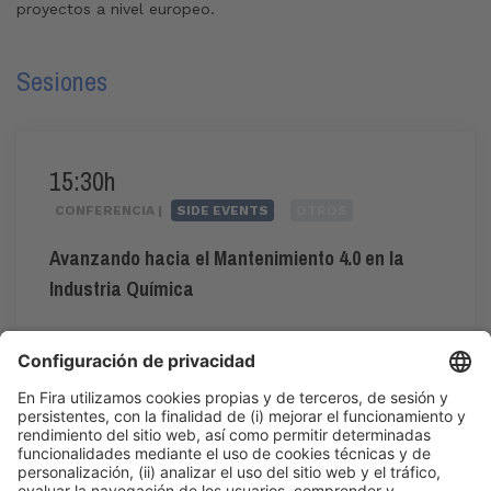
proyectos a nivel europeo.
Sesiones
15:30h
CONFERENCIA |
SIDE EVENTS
OTROS
Avanzando hacia el Mantenimiento 4.0 en la
Industria Química
#mantenimiento4.0
15:30h - 18:15h
Mar 2
Área de Prensa: Auditorio
Acceso público