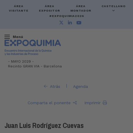
ÁREA
ÁREA
ÁREA
CASTELLANO
VISITANTE
EXPOSITOR
MONTADOR
#EXPOQUIMIA2026
Menú
-
MAYO 2029 -
Recinto GRAN VIA
-
Barcelona
|
Atrás
Agenda
Comparta el ponente
Imprimir
Juan Luis Rodríguez Cuevas