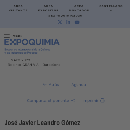
ÁREA
ÁREA
ÁREA
CASTELLANO
VISITANTE
EXPOSITOR
MONTADOR
#EXPOQUIMIA2026
Menú
-
MAYO 2029 -
Recinto GRAN VIA
-
Barcelona
|
Atrás
Agenda
Comparta el ponente
Imprimir
José Javier Leandro Gómez