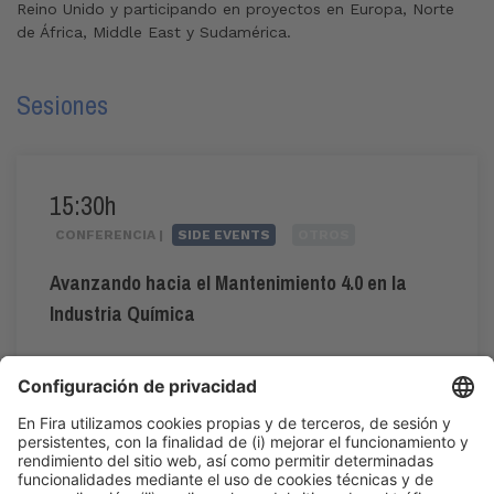
Reino Unido y participando en proyectos en Europa, Norte
de África, Middle East y Sudamérica.
Sesiones
15:30h
CONFERENCIA |
SIDE EVENTS
OTROS
Avanzando hacia el Mantenimiento 4.0 en la
Industria Química
#mantenimiento4.0
15:30h - 18:15h
Mar 2
Área de Prensa: Auditorio
Acceso público