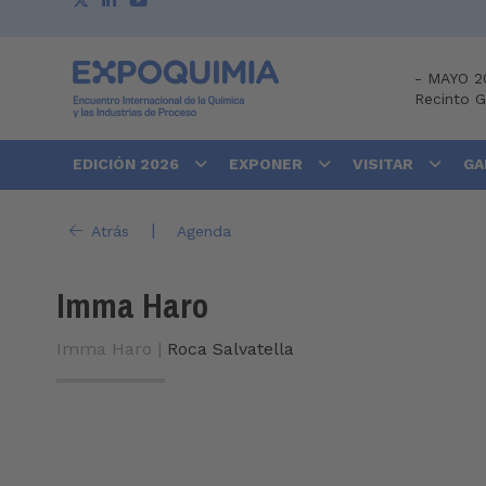
-
MAYO 2
Recinto 
EDICIÓN 2026
EXPONER
VISITAR
GA
|
Atrás
Agenda
Imma Haro
Imma Haro |
Roca Salvatella