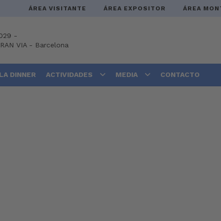
ÁREA VISITANTE
ÁREA EXPOSITOR
ÁREA MON
029 -
GRAN VIA
-
Barcelona
LA DINNER
ACTIVIDADES
MEDIA
CONTACTO