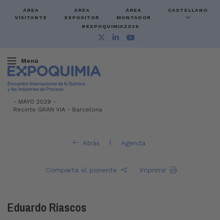
ÁREA
ÁREA
ÁREA
CASTELLANO
VISITANTE
EXPOSITOR
MONTADOR
#EXPOQUIMIA2026
Menú
-
MAYO 2029 -
Recinto GRAN VIA
-
Barcelona
|
Atrás
Agenda
Comparta el ponente
Imprimir
Eduardo Riascos