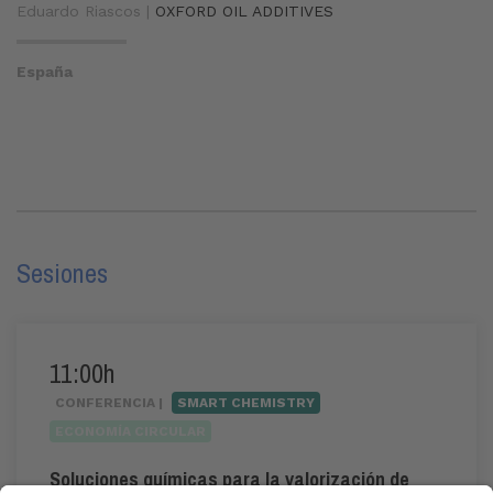
Eduardo Riascos |
OXFORD OIL ADDITIVES
España
Sesiones
11:00h
CONFERENCIA |
SMART CHEMISTRY
ECONOMÍA CIRCULAR
Soluciones químicas para la valorización de