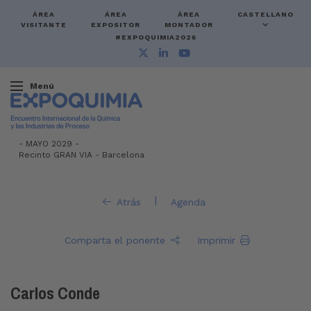
ÁREA
ÁREA
ÁREA
CASTELLANO
VISITANTE
EXPOSITOR
MONTADOR
#EXPOQUIMIA2026
Menú
-
MAYO 2029 -
Recinto GRAN VIA
-
Barcelona
|
Atrás
Agenda
Comparta el ponente
Imprimir
Carlos Conde