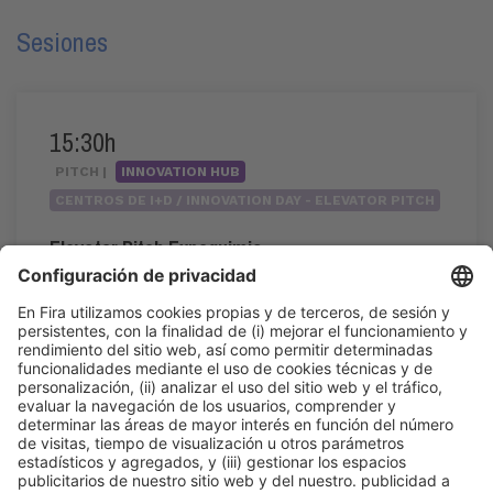
Sesiones
15:30h
PITCH |
INNOVATION HUB
CENTROS DE I+D / INNOVATION DAY - ELEVATOR PITCH
Elevator Pitch Expoquimia
15:30h - 17:20h
Mié 3
Innovation Hub Area - Stand Acció
Acceso público
Leer más