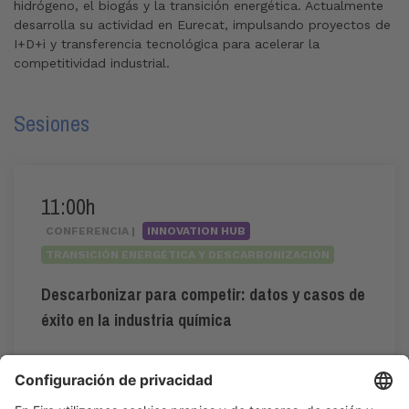
hidrógeno, el biogás y la transición energética. Actualmente
desarrolla su actividad en Eurecat, impulsando proyectos de
I+D+i y transferencia tecnológica para acelerar la
competitividad industrial.
Sesiones
11:00h
CONFERENCIA |
INNOVATION HUB
TRANSICIÓN ENERGÉTICA Y DESCARBONIZACIÓN
Descarbonizar para competir: datos y casos de
éxito en la industria química
#descarbonización
,
#financiación
,
#hidrógeno