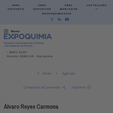
ÁREA
ÁREA
ÁREA
CASTELLANO
VISITANTE
EXPOSITOR
MONTADOR
#EXPOQUIMIA2026
Menú
-
MAYO 2029 -
Recinto GRAN VIA
-
Barcelona
|
Atrás
Agenda
Comparta el ponente
Imprimir
Álvaro Reyes Carmona