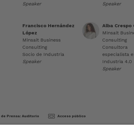
Speaker
Speaker
Francisco Hernández
Alba Crespo 
López
Minsait Busin
Minsait Business
Consulting
Consulting
Consultora
Socio de Industria
especialista e
Speaker
Industria 4.0
Speaker
 de Prensa: Auditorio
Acceso público