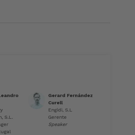
Leandro
Gerard Fernández
Curell
ty
Engidi, S.L
, S.L.
Gerente
ager
Speaker
tugal