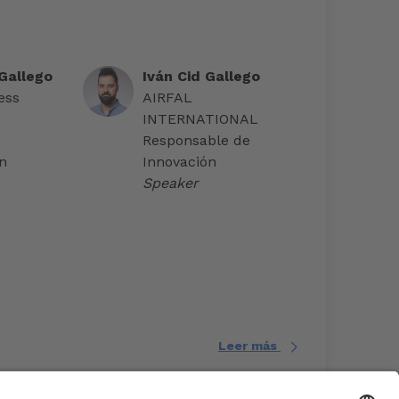
Gallego
Iván Cid Gallego
ess
AIRFAL
INTERNATIONAL
Responsable de
n
Innovación
Speaker
Leer más