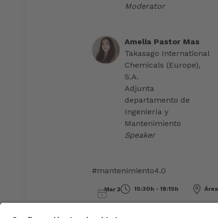
Moderator
Amelia Pastor Mas
Takasago International
Chemicals (Europe),
S.A.
Adjunta
departamento de
Ingeniería y
Mantenimiento
Speaker
#mantenimiento4.0
15:30h - 18:15h
Área
Mar 2