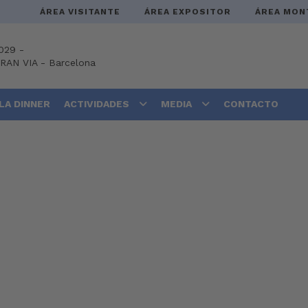
ÁREA VISITANTE
ÁREA EXPOSITOR
ÁREA MON
029 -
GRAN VIA
-
Barcelona
LA DINNER
ACTIVIDADES
MEDIA
CONTACTO