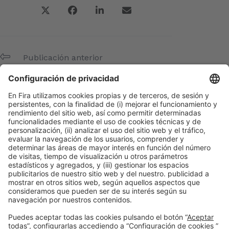
Publicación anterior
APQ
Siguiente
ADECAGUA
Meta
Acceder
Feed de entradas
Feed de comentarios
WordPress.org