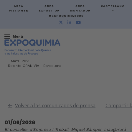
ÁREA
ÁREA
ÁREA
CASTELLANO
VISITANTE
EXPOSITOR
MONTADOR
#EXPOQUIMIA2026
Menú
-
MAYO 2029 -
Recinto GRAN VIA
-
Barcelona
Volver a los comunicados de prensa
Compartir l
01/06/2026
El conseller d'Empresa i Treball, Miquel Sàmper, inaugurará