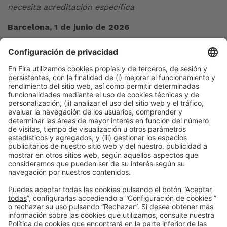
necesita acreditación específica
Barcelona, 1 de junio de 2026
ACREDITACIONES DE PRENSA —
Expoquimia
y
Equiplast
DOSIERES DE PRENSA –
Expoquimia
y
Equiplast
Maria Dolores Herranz / Josep Lluís Mérida
Tel. 932 332 541 – 114
mdherranz@firabarcelona.com
jmerida@firabarcelona.com